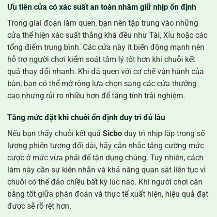
Ưu tiên cửa có xác suất an toàn nhằm giữ nhịp ổn định
Trong giai đoạn làm quen, bạn nên tập trung vào những
cửa thể hiện xác suất thắng khá đều như Tài, Xỉu hoặc các
tổng điểm trung bình. Các cửa này ít biến động mạnh nên
hỗ trợ người chơi kiểm soát tâm lý tốt hơn khi chuỗi kết
quả thay đổi nhanh. Khi đã quen với cơ chế vận hành của
bàn, bạn có thể mở rộng lựa chọn sang các cửa thưởng
cao nhưng rủi ro nhiều hơn để tăng tính trải nghiệm.
Tăng mức đặt khi chuỗi ổn định duy trì đủ lâu
Nếu bạn thấy chuỗi kết quả
Sicbo
duy trì nhịp lặp trong số
lượng phiên tương đối dài, hãy cân nhắc tăng cường mức
cược ở mức vừa phải để tận dụng chúng. Tuy nhiên, cách
làm này cần sự kiên nhẫn và khả năng quan sát liên tục vì
chuỗi có thể đảo chiều bất kỳ lúc nào. Khi người chơi cân
bằng tốt giữa phán đoán và thực tế xuất hiện, hiệu quả đạt
được sẽ rõ rệt hơn.