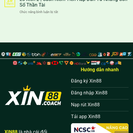
28
|
Chi
Th11
Số Thần Tài
Gia
Cách
Tiết
Chức năng bình luận bị tắt
ở
Kiếm
Và
Lô
Lợi
Soi
Xiên
Nhuận
Hiệu
2
Nhanh
Quả
|
Mà
Cách
Ít
Kiếm
Người
Tiền
Biết
Hấp
Dẫn
Từ
Những
Hướng dẫn nhanh
Con
Số
Đăng ký Xin88
Thần
Tài
Đăng nhập Xin88
Nạp rút Xin88
Tải app Xin88
XIN88
là nhà cái đổi