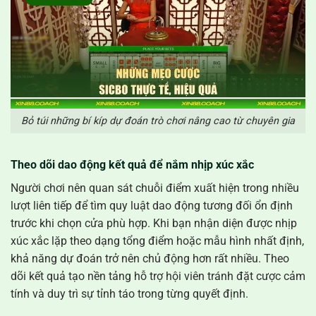
Bỏ túi những bí kíp dự đoán trò chơi nâng cao từ chuyên gia
Theo dõi dao động kết quả để nắm nhịp xúc xắc
Người chơi nên quan sát chuỗi điểm xuất hiện trong nhiều
lượt liên tiếp để tìm quy luật dao động tương đối ổn định
trước khi chọn cửa phù hợp. Khi bạn nhận diện được nhịp
xúc xắc lặp theo dạng tổng điểm hoặc mẫu hình nhất định,
khả năng dự đoán trở nên chủ động hơn rất nhiều. Theo
dõi kết quả tạo nền tảng hỗ trợ hội viên tránh đặt cược cảm
tính và duy trì sự tỉnh táo trong từng quyết định.