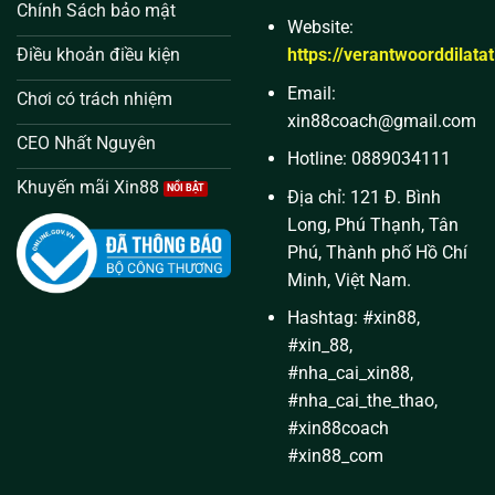
Chính Sách bảo mật
Website:
https://verantwoorddilatat
Điều khoản điều kiện
Email:
Chơi có trách nhiệm
xin88coach@gmail.com
CEO Nhất Nguyên
Hotline:
0889034111
Khuyến mãi Xin88
Địa chỉ:
121 Đ. Bình
Long, Phú Thạnh, Tân
Phú, Thành phố Hồ Chí
Minh, Việt Nam.
Hashtag: #xin88,
#xin_88,
#nha_cai_xin88,
#nha_cai_the_thao,
#xin88coach
#xin88_com