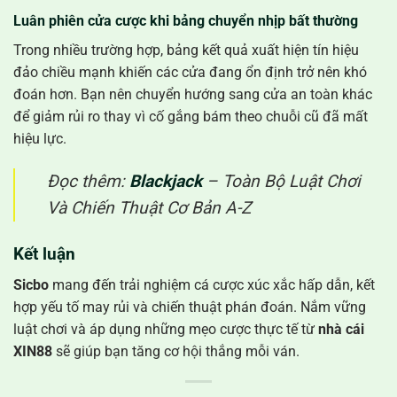
Luân phiên cửa cược khi bảng chuyển nhịp bất thường
Trong nhiều trường hợp, bảng kết quả xuất hiện tín hiệu
đảo chiều mạnh khiến các cửa đang ổn định trở nên khó
đoán hơn. Bạn nên chuyển hướng sang cửa an toàn khác
để giảm rủi ro thay vì cố gắng bám theo chuỗi cũ đã mất
hiệu lực.
Đọc thêm:
Blackjack
– Toàn Bộ Luật Chơi
Và Chiến Thuật Cơ Bản A-Z
Kết luận
Sicbo
mang đến trải nghiệm cá cược xúc xắc hấp dẫn, kết
hợp yếu tố may rủi và chiến thuật phán đoán. Nắm vững
luật chơi và áp dụng những mẹo cược thực tế từ
nhà cái
XIN88
sẽ giúp bạn tăng cơ hội thắng mỗi ván.