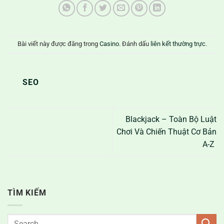
Bài viết này được đăng trong
Casino
. Đánh dấu
liên kết thường trực
.
SEO
Blackjack – Toàn Bộ Luật
Chơi Và Chiến Thuật Cơ Bản
A-Z
TÌM KIẾM