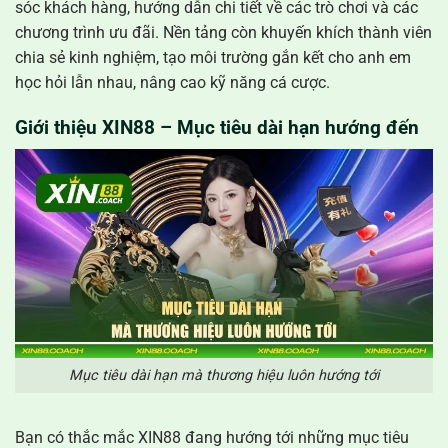
sóc khách hàng, hướng dẫn chi tiết về các trò chơi và các
chương trình ưu đãi. Nền tảng còn khuyến khích thành viên
chia sẻ kinh nghiệm, tạo môi trường gắn kết cho anh em
học hỏi lẫn nhau, nâng cao kỹ năng cá cược.
Giới thiệu XIN88 – Mục tiêu dài hạn hướng đến
Mục tiêu dài hạn mà thương hiệu luôn hướng tới
Bạn có thắc mắc XIN88 đang hướng tới những mục tiêu