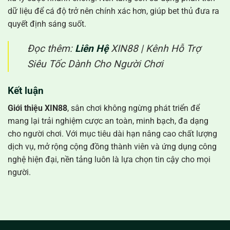
dữ liệu để cá độ trở nên chính xác hơn, giúp bet thủ đưa ra
quyết định sáng suốt.
Đọc thêm:
Liên Hệ
XIN88 | Kênh Hỗ Trợ
Siêu Tốc Dành Cho Người Chơi
Kết luận
Giới thiệu XIN88
, sân chơi không ngừng phát triển để
mang lại trải nghiệm cược an toàn, minh bạch, đa dạng
cho người chơi. Với mục tiêu dài hạn nâng cao chất lượng
dịch vụ, mở rộng cộng đồng thành viên và ứng dụng công
nghệ hiện đại, nền tảng luôn là lựa chọn tin cậy cho mọi
người.