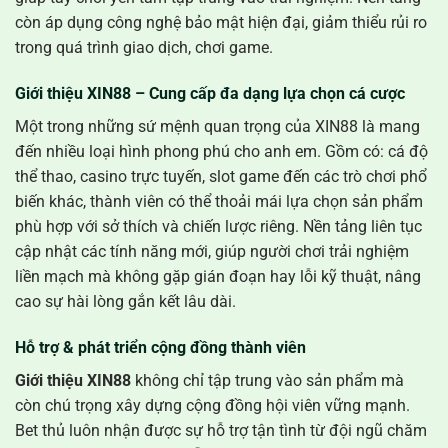
còn áp dụng công nghệ bảo mật hiện đại, giảm thiểu rủi ro
trong quá trình giao dịch, chơi game.
Giới thiệu XIN88 – Cung cấp đa dạng lựa chọn cá cược
Một trong những sứ mệnh quan trọng của XIN88 là mang
đến nhiều loại hình phong phú cho anh em. Gồm có: cá độ
thể thao, casino trực tuyến, slot game đến các trò chơi phổ
biến khác, thành viên có thể thoải mái lựa chọn sản phẩm
phù hợp với sở thích và chiến lược riêng. Nền tảng liên tục
cập nhật các tính năng mới, giúp người chơi trải nghiệm
liền mạch mà không gặp gián đoạn hay lỗi kỹ thuật, nâng
cao sự hài lòng gắn kết lâu dài.
Hỗ trợ & phát triển cộng đồng thành viên
Giới thiệu XIN88
không chỉ tập trung vào sản phẩm mà
còn chú trọng xây dựng cộng đồng hội viên vững mạnh.
Bet thủ luôn nhận được sự hỗ trợ tận tình từ đội ngũ chăm