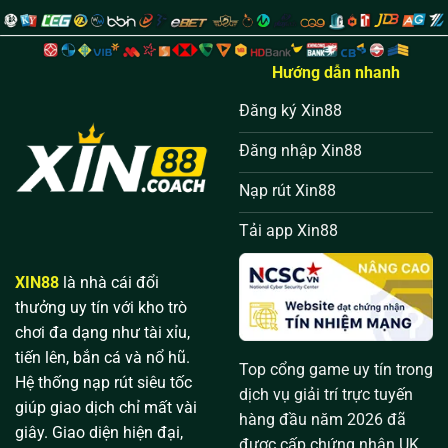
Hướng dẫn nhanh
Đăng ký Xin88
Đăng nhập Xin88
Nạp rút Xin88
Tải app Xin88
XIN88
là nhà cái đổi
thưởng uy tín với kho trò
chơi đa dạng như tài xỉu,
tiến lên, bắn cá và nổ hũ.
Top cổng game uy tín trong
Hệ thống nạp rút siêu tốc
dịch vụ giải trí trực tuyến
giúp giao dịch chỉ mất vài
hàng đầu năm 2026 đã
giây. Giao diện hiện đại,
được cấp chứng nhận UK