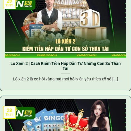
28
Th11
Lô Xiên 2 | Cách Kiếm Tiền Hấp Dẫn Từ Những Con Số Thần
Tài
Lô xiên 2 là cơ hội vàng mà mọi hội viên yêu thích xổ số [...]
28
Th11