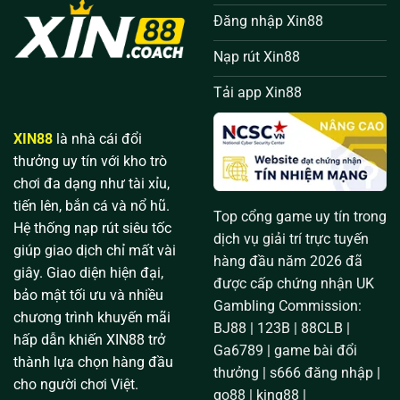
Tài
Đăng nhập Xin88
Nạp rút Xin88
Tải app Xin88
XIN88
là nhà cái đổi
thưởng uy tín với kho trò
chơi đa dạng như tài xỉu,
tiến lên, bắn cá và nổ hũ.
Top cổng game uy tín trong
Hệ thống nạp rút siêu tốc
dịch vụ giải trí trực tuyến
giúp giao dịch chỉ mất vài
hàng đầu năm 2026 đã
giây. Giao diện hiện đại,
được cấp chứng nhận UK
bảo mật tối ưu và nhiều
Gambling Commission:
chương trình khuyến mãi
BJ88
|
123B
|
88CLB
|
hấp dẫn khiến XIN88 trở
Ga6789
|
game bài đổi
thành lựa chọn hàng đầu
thưởng
|
s666 đăng nhập
|
cho người chơi Việt.
go88
|
king88
|