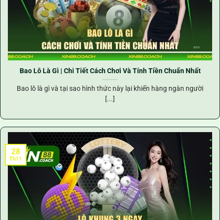
Bao Lô Là Gì | Chi Tiết Cách Chơi Và Tính Tiền Chuẩn Nhất
Bao lô là gì và tại sao hình thức này lại khiến hàng ngàn người
[...]
28
Th11