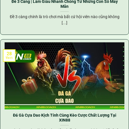
Đề 3 Càng | Làm Giàu Nhanh Chóng Từ Những Con Số May
Mắn
Đề 3 càng chính là trò chơi mà bất cứ hội viên nào cũng không
[...]
28
Th11
Đá Gà Cựa Dao Kịch Tính Cùng Kèo Cược Chất Lượng Tại
XIN88