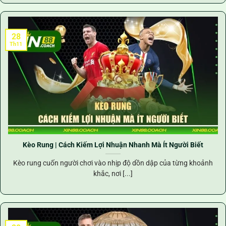
28
Th11
Kèo Rung | Cách Kiếm Lợi Nhuận Nhanh Mà Ít Người Biết
Kèo rung cuốn người chơi vào nhịp độ dồn dập của từng khoảnh
khắc, nơi [...]